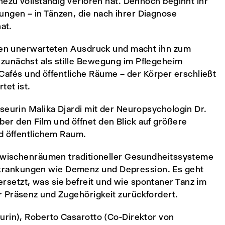
hezu vollständig verloren hat. Dennoch beginnt ihr
ngen – in Tänzen, die nach ihrer Diagnose
at.
esen unerwarteten Ausdruck und macht ihn zum
zunächst als stille Bewegung im Pflegeheim
n Cafés und öffentliche Räume – der Körper erschließt
tet ist.
seurin Malika Djardi mit der Neuropsychologin Dr.
r den Film und öffnet den Blick auf größere
nd öffentlichem Raum.
 Zwischenräumen traditioneller Gesundheitssysteme
rankungen wie Demenz und Depression. Es geht
setzt, was sie befreit und wie spontaner Tanz im
 Präsenz und Zugehörigkeit zurückfordert.
urin), Roberto Casarotto (Co-Direktor von