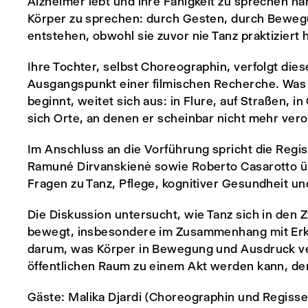
Alzheimer lebt und ihre Fähigkeit zu sprechen na
Körper zu sprechen: durch Gesten, durch Bewegu
entstehen, obwohl sie zuvor nie Tanz praktiziert h
Ihre Tochter, selbst Choreographin, verfolgt di
Ausgangspunkt einer filmischen Recherche. Was 
beginnt, weitet sich aus: in Flure, auf Straßen, i
sich Orte, an denen er scheinbar nicht mehr veror
Im Anschluss an die Vorführung spricht die Regis
Ramuné Dirvanskienė sowie Roberto Casarotto übe
Fragen zu Tanz, Pflege, kognitiver Gesundheit u
Die Diskussion untersucht, wie Tanz sich in den
bewegt, insbesondere im Zusammenhang mit Erk
darum, was Körper in Bewegung und Ausdruck ver
öffentlichen Raum zu einem Akt werden kann, der
Gäste: Malika Djardi (Choreographin und Regisse