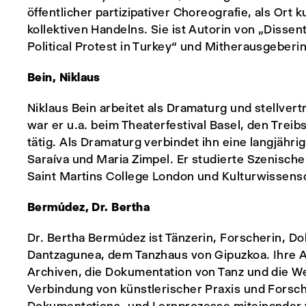
öffentlicher partizipativer Choreografie, als Ort
kollektiven Handelns. Sie ist Autorin von „Disse
Political Protest in Turkey“ und Mitherausgeberi
Bein, Niklaus
Niklaus Bein arbeitet als Dramaturg und stellver
war er u.a. beim Theaterfestival Basel, den Treibs
tätig. Als Dramaturg verbindet ihn eine langjähr
Saraíva und Maria Zimpel. Er studierte Szenisch
Saint Martins College London und Kulturwissens
Bermúdez, Dr. Bertha
Dr. Bertha Bermúdez ist Tänzerin, Forscherin, D
Dantzagunea, dem Tanzhaus von Gipuzkoa. Ihre Ar
Archiven, die Dokumentation von Tanz und die W
Verbindung von künstlerischer Praxis und Forsch